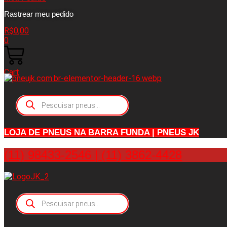
Rastrear meu pedido
R$
0,00
0
Cart
Pesquisar
produtos
LOJA DE PNEUS NA BARRA FUNDA | PNEUS JK
(11) 98433-2546 | (11) 3862-4428
Pesquisar
produtos