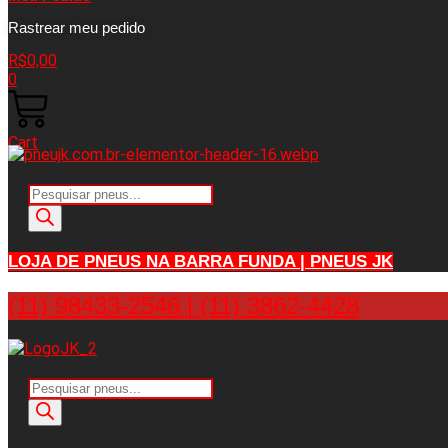
Rastrear meu pedido
R$
0,00
0
Cart
Pesquisar
produtos
LOJA DE PNEUS NA BARRA FUNDA | PNEUS JK
(11) 98433-2546 | (11) 3862-4428
Pesquisar
produtos