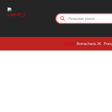
Home
Borracharia JK
Pne