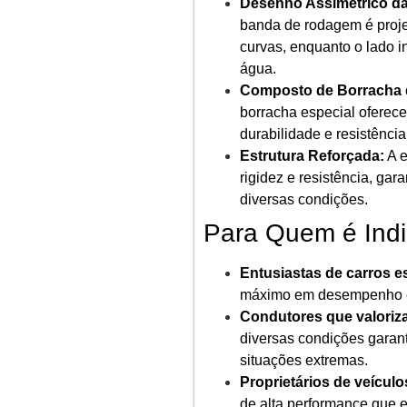
Desenho Assimétrico d
banda de rodagem é proj
curvas, enquanto o lado 
água.
Composto de Borracha 
borracha especial oferec
durabilidade e resistênci
Estrutura Reforçada:
A e
rigidez e resistência, g
diversas condições.
Para Quem é Ind
Entusiastas de carros e
máximo em desempenho e p
Condutores que valoriz
diversas condições gara
situações extremas.
Proprietários de veícul
de alta performance que 