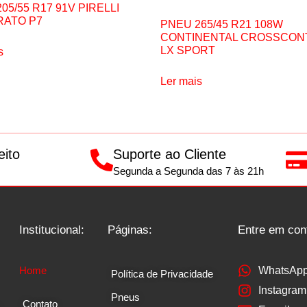
05/55 R17 91V PIRELLI
RATO P7
PNEU 265/45 R21 108W
CONTINENTAL CROSSCON
LX SPORT
s
Ler mais
eito
Suporte ao Cliente
Segunda a Segunda das 7 às 21h
Institucional:
Páginas:
Entre em con
Home
WhatsAp
Política de Privacidade
Instagram
Pneus
Contato