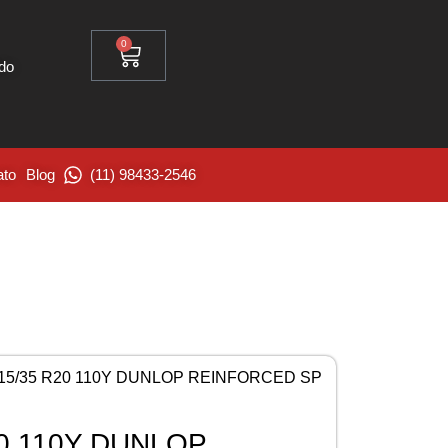
0
ido
ato
Blog
(11) 98433-2546
15/35 R20 110Y DUNLOP REINFORCED SP
0 110Y DUNLOP