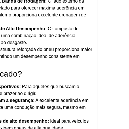
a Banda de Rodagem:
O lado externo da
etado para oferecer máxima aderência em
interno proporciona excelente drenagem de
de Alto Desempenho:
O composto de
e uma combinação ideal de aderência,
a ao desgaste.
strutura reforçada do pneu proporciona maior
arantindo um desempenho consistente em
icado?
sportivos:
Para aqueles que buscam o
razer ao dirigir.
am a segurança:
A excelente aderência em
nte uma condução mais segura, mesmo em
os de alto desempenho:
Ideal para veículos
exigem pneus de alta qualidade.