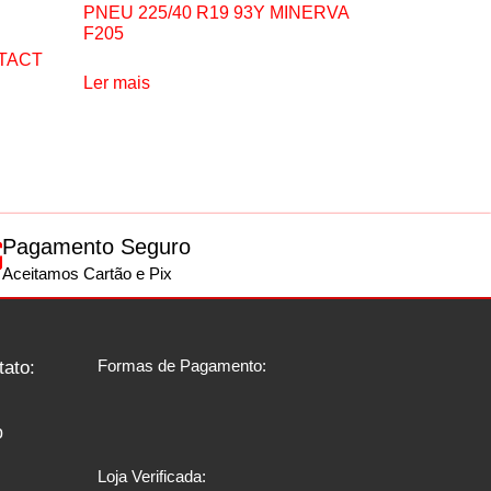
PNEU 225/40 R19 93Y MINERVA
F205
TACT
Ler mais
Pagamento Seguro
Aceitamos Cartão e Pix
Formas de Pagamento:
tato:
p
Loja Verificada: