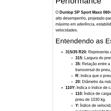
Performance
O
Dunlop SP Sport Maxx 060+
alto desempenho, projetado par
máximo em aderência, estabili
velocidades.
Entendendo as Es
315/35 R20:
Representa a
315:
Largura do pne
35:
Relação entre a a
transversal do pneu
R:
Indica que o pneu
20:
Diâmetro da rod
110Y:
Indica o índice de c
110:
Índice de carg
pneu de 1030 kg.
Y:
Índice de velocid