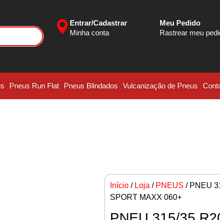
Entrar/Cadastrar
Meu Pedido
Minha conta
Rastrear meu ped
us
Pneus Run Flat
Pneus Blindados
Vulcanização de Pneus
Cont
Início
/
Loja
/
PNEUS
/ PNEU 3
SPORT MAXX 060+
PNEU 315/35 R2