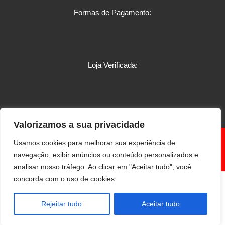
Formas de Pagamento:
Loja Verificada:
Valorizamos a sua privacidade
®
Borracharia JK – CNPJ: 09.424.669/0001-85 –
Todos os
Usamos cookies para melhorar sua experiência de
direitos reservados.
navegação, exibir anúncios ou conteúdo personalizados e
analisar nosso tráfego. Ao clicar em "Aceitar tudo", você
concorda com o uso de cookies.
Rejeitar tudo
Aceitar tudo