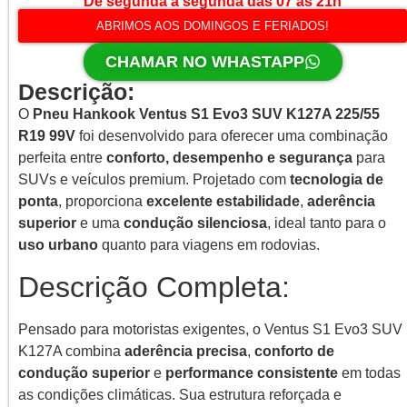
De segunda a segunda das 07 às 21h
ABRIMOS AOS DOMINGOS E FERIADOS!
CHAMAR NO WHASTAPP
Descrição:
O
Pneu Hankook Ventus S1 Evo3 SUV K127A 225/55
R19 99V
foi desenvolvido para oferecer uma combinação
perfeita entre
conforto, desempenho e segurança
para
SUVs e veículos premium. Projetado com
tecnologia de
ponta
, proporciona
excelente estabilidade
,
aderência
superior
e uma
condução silenciosa
, ideal tanto para o
uso urbano
quanto para viagens em rodovias.
Descrição Completa:
Pensado para motoristas exigentes, o Ventus S1 Evo3 SUV
K127A combina
aderência precisa
,
conforto de
condução superior
e
performance consistente
em todas
as condições climáticas. Sua estrutura reforçada e