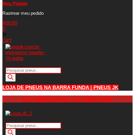
Meu Pedido
Rastrear meu pedido
R$
0,00
0
Cart
Pesquisar
produtos
LOJA DE PNEUS NA BARRA FUNDA | PNEUS JK
(11) 98433-2546 | (11) 3862-4428
Pesquisar
produtos