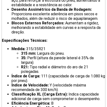
aço, para reforçar a estrutura do pneu, aumentando a
estabilidade e a resistência ao calor.
Desenho Assimétrico da Banda de Rodagem:
Proporciona excelente aderência em pisos secos e
molhados, além de reduzir o risco de aquaplanagem.
Blocos Externos Reforçados:
Aumentam a rigidez,
melhorando a estabilidade em curvas e a resposta da
direção.
Especificações Técnicas:
Medida:
315/35R21
315 mm:
Largura do pneu.
35:
Perfil (altura da parede lateral é 35% da
largura).
R21:
Tipo radial e diâmetro do aro de 21
polegadas.
Índice de Carga:
111 (capacidade de carga de 1.080 kg
por pneu).
Índice de Velocidade:
Y (velocidade máxima
recomendada de 300 km/h).
Classificação XL (Carga Extra):
Indica capacidade
adicional de carga sem comprometer o desempenho.
Eficiência Energética:
B