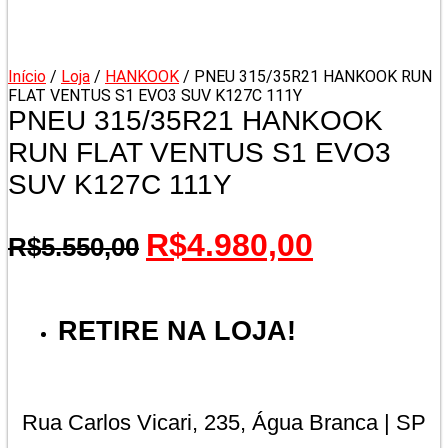
Início
/
Loja
/
HANKOOK
/ PNEU 315/35R21 HANKOOK RUN
FLAT VENTUS S1 EVO3 SUV K127C 111Y
PNEU 315/35R21 HANKOOK
RUN FLAT VENTUS S1 EVO3
SUV K127C 111Y
O
O
R$
4.980,00
R$
5.550,00
preço
preço
original
atual
RETIRE NA LOJA!
era:
é:
R$5.550,00.
R$4.980,00
Rua Carlos Vicari, 235, Água Branca | SP