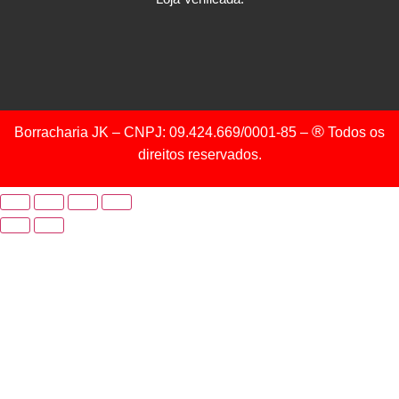
®
Borracharia JK – CNPJ: 09.424.669/0001-85 –
Todos os
direitos reservados.