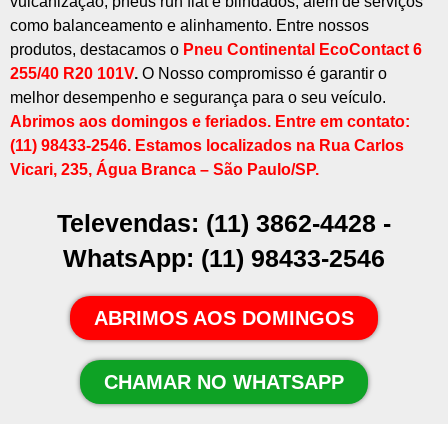
vulcanização, pneus run flat e blindados, além de serviços
como balanceamento e alinhamento. Entre nossos
produtos, destacamos o
Pneu Continental EcoContact 6
255/40 R20 101V
.
O Nosso compromisso é garantir o
melhor desempenho e segurança para o seu veículo.
Abrimos aos domingos e feriados. Entre em contato:
(11) 98433-2546. Estamos localizados na
Rua Carlos
Vicari, 235, Água Branca – São Paulo/SP
.
Televendas: (11) 3862-4428 -
WhatsApp: (11) 98433-2546
ABRIMOS AOS DOMINGOS
CHAMAR NO WHATSAPP