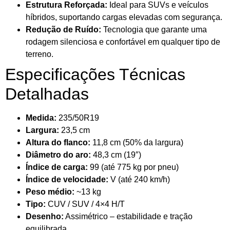
Estrutura Reforçada:
Ideal para SUVs e veículos
híbridos, suportando cargas elevadas com segurança.
Redução de Ruído:
Tecnologia que garante uma
rodagem silenciosa e confortável em qualquer tipo de
terreno.
Especificações Técnicas
Detalhadas
Medida:
235/50R19
Largura:
23,5 cm
Altura do flanco:
11,8 cm (50% da largura)
Diâmetro do aro:
48,3 cm (19″)
Índice de carga:
99 (até 775 kg por pneu)
Índice de velocidade:
V (até 240 km/h)
Peso médio:
~13 kg
Tipo:
CUV / SUV / 4×4 H/T
Desenho:
Assimétrico – estabilidade e tração
equilibrada