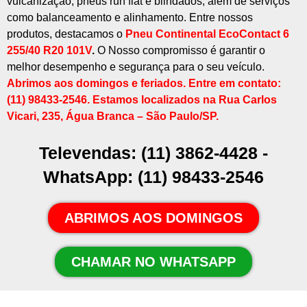
vulcanização, pneus run flat e blindados, além de serviços
como balanceamento e alinhamento. Entre nossos
produtos, destacamos o
Pneu Continental EcoContact 6
255/40 R20 101V
.
O Nosso compromisso é garantir o
melhor desempenho e segurança para o seu veículo.
Abrimos aos domingos e feriados. Entre em contato:
(11) 98433-2546. Estamos localizados na
Rua Carlos
Vicari, 235, Água Branca – São Paulo/SP
.
Televendas: (11) 3862-4428 -
WhatsApp: (11) 98433-2546
ABRIMOS AOS DOMINGOS
CHAMAR NO WHATSAPP