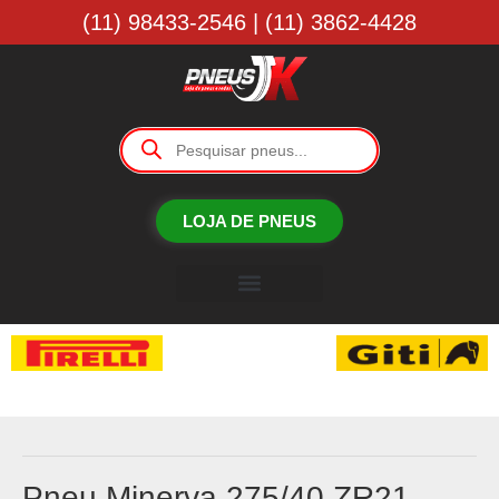
(11) 98433-2546 | (11) 3862-4428
LOJA DE PNEUS
Borracharia JK
Pneu Minerva 275/40 ZR21