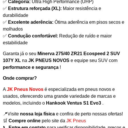
✅
Categoria:
Ultra High Performance (UHP)
✅
Estrutura reforçada (XL):
Maior resistência e
durabilidade
✅
Excelente aderência:
Ótima aderência em pisos secos e
molhados
✅
Condução confortável:
Redução de ruído e maior
estabilidade
Garanta já o seu
Minerva 275/40 ZR21 Ecospeed 2 SUV
107Y XL
na
JK PNEUS NOVOS
e equipe seu SUV com
performance e segurança
!
Onde comprar?
A
JK Pneus Novos
é especializada em pneus novos e
usados, oferecendo uma grande variedade de marcas e
modelos, incluindo o
Hankook Ventus S1 Evo3
.
📍Visite
nossa loja física
e confira de perto nossas ofertas!
🛒
Compre online
pelo site da
JK Pneus
📞
Entre em contato
para verificar disponibilidade, preços e