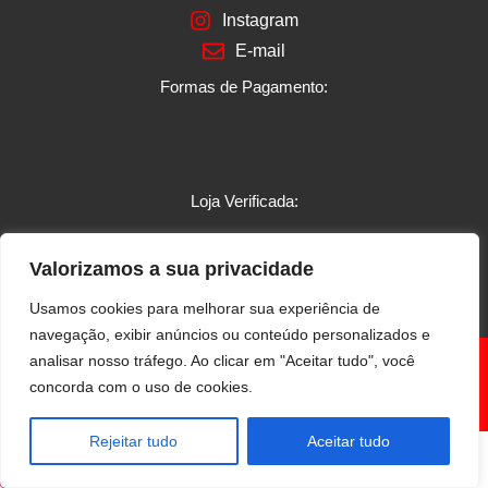
Instagram
E-mail
Formas de Pagamento:
Loja Verificada:
Valorizamos a sua privacidade
Usamos cookies para melhorar sua experiência de
navegação, exibir anúncios ou conteúdo personalizados e
®
analisar nosso tráfego. Ao clicar em "Aceitar tudo", você
Borracharia JK – CNPJ: 09.424.669/0001-85 –
Todos os
concorda com o uso de cookies.
direitos reservados.
Rejeitar tudo
Aceitar tudo