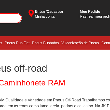
Entrar/Cadastrar
Meu Pedido
Minha conta
Rastrear meu ped
us
Pneus Run Flat
Pneus Blindados
Vulcanização de Pneus
Cont
us off-road
a Caminhonete RAM
alidade e Variedade em Pneus Off-Road Trabalhamos com 
dade em terrenos como lama, areia, pedras e cascalho. Na JK 