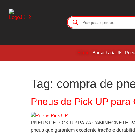
Home
Borracharia JK
Pne
Tag:
compra de pne
Pneus de Pick UP par
PNEUS DE PICK UP PARA CAMINHONETE RAM Qu
pneus que garantem excelente tração e durabili