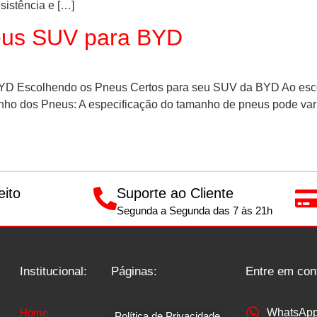
sistência e […]
eus SUV para BYD
olhendo os Pneus Certos para seu SUV da BYD Ao escolh
anho dos Pneus: A especificação do tamanho de pneus pode var
eito
Suporte ao Cliente
Segunda a Segunda das 7 às 21h
Institucional:
Páginas:
Entre em con
Home
WhatsAp
Política de Privacidade