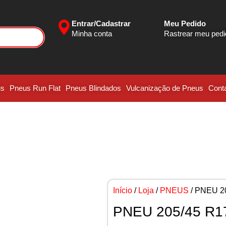
Entrar/Cadastrar
Meu Pedido
Minha conta
Rastrear meu ped
us
Pneus Run Flat
Pneus Blindados
Vulcanização de Pneus
Cont
Início
/
Loja
/
PNEUS
/ PNEU 2
PNEU 205/45 R