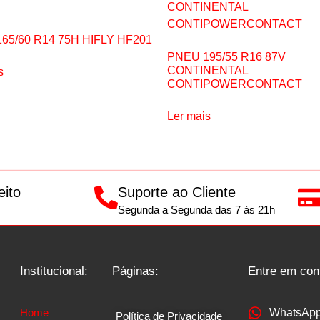
65/60 R14 75H HIFLY HF201
PNEU 195/55 R16 87V
CONTINENTAL
s
CONTIPOWERCONTACT
Ler mais
eito
Suporte ao Cliente
Segunda a Segunda das 7 às 21h
Institucional:
Páginas:
Entre em con
Home
WhatsAp
Política de Privacidade