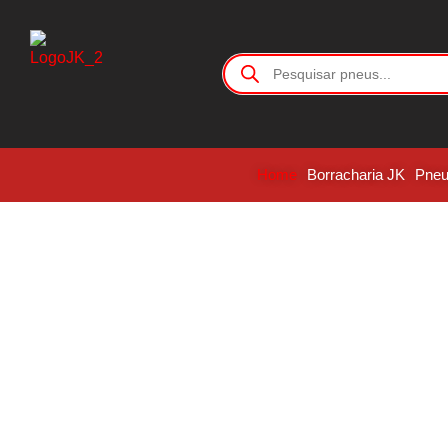
Home
Borracharia JK
Pne