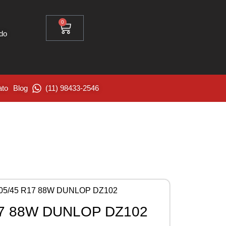
0
ido
ato
Blog
(11) 98433-2546
05/45 R17 88W DUNLOP DZ102
17 88W DUNLOP DZ102