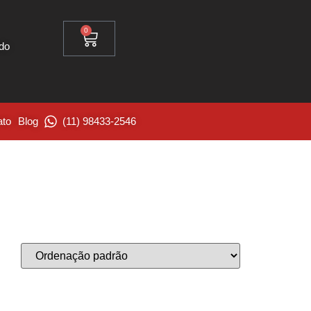
0
ido
ato
Blog
(11) 98433-2546