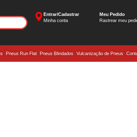
Entrar/Cadastrar
Meu Pedido
Minha conta
Rastrear meu ped
us
Pneus Run Flat
Pneus Blindados
Vulcanização de Pneus
Cont