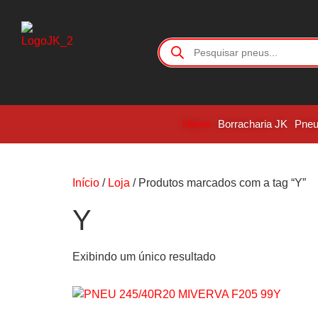
Home
Borracharia JK
Pne
Início
/
Loja
/ Produtos marcados com a tag “Y”
Y
Exibindo um único resultado