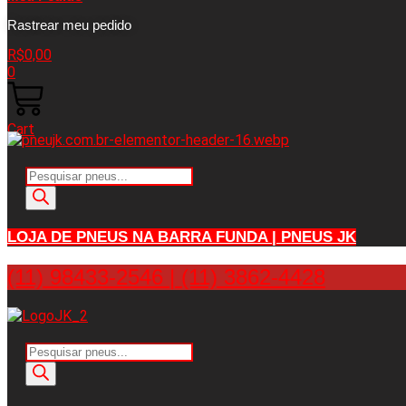
Rastrear meu pedido
R$
0,00
0
Cart
Pesquisar
produtos
LOJA DE PNEUS NA BARRA FUNDA | PNEUS JK
(11) 98433-2546 | (11) 3862-4428
Pesquisar
produtos