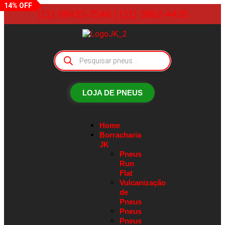
14% OFF
(11) 98433-2546 | (11) 3862-4428
LOJA DE PNEUS
Home
Borracharia
JK
Pneus
Run
Flat
Vulcanização
de
Pneus
Pneus
Pneus