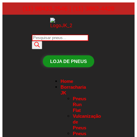
(11) 98433-2546 | (11) 3862-4428
LOJA DE PNEUS
Home
Borracharia
JK
Pneus
Run
Flat
Vulcanização
de
Pneus
Pneus