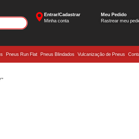
Entrar/Cadastrar
Meu Pedido
Minha conta
Rastrear meu ped
us
Pneus Run Flat
Pneus Blindados
Vulcanização de Pneus
Cont
Y”