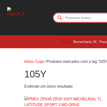
Home
Borracharia JK
Pne
Início
/
Loja
/ Produtos marcados com a tag “105
105Y
Exibindo um único resultado