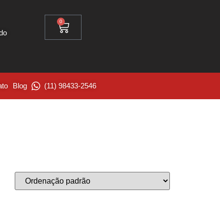
0
ido
ato
Blog
(11) 98433-2546