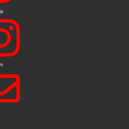
pp
am