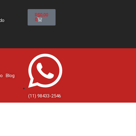
R$
0,00
0
ido
to
Blog
(11) 98433-2546