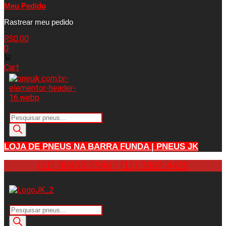
Meu Pedido
Rastrear meu pedido
R$
0,00
0
Cart
Pesquisar
produtos
LOJA DE PNEUS NA BARRA FUNDA | PNEUS JK
(11) 98433-2546 | (11) 3862-4428
Pesquisar
produtos