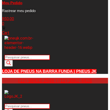
Meu Pedido
Rastrear meu pedido
R$
0,00
0
Cart
Pesquisar
produtos
LOJA DE PNEUS NA BARRA FUNDA | PNEUS JK
(11) 98433-2546 | (11) 3862-4428
Pesquisar