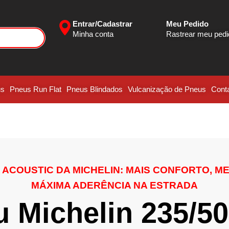
Entrar/Cadastrar
Meu Pedido
Minha conta
Rastrear meu ped
us
Pneus Run Flat
Pneus Blindados
Vulcanização de Pneus
Cont
ACOUSTIC DA MICHELIN: MAIS CONFORTO, M
MÁXIMA ADERÊNCIA NA ESTRADA
 Michelin 235/5