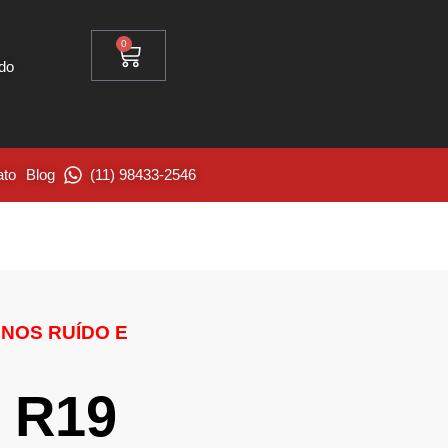
0
ido
ato
Blog
(11) 98433-2546
ENOS RUÍDO E
0 R19