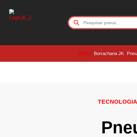
Home
Borracharia JK
Pne
TECNOLOGIA 
Pneu