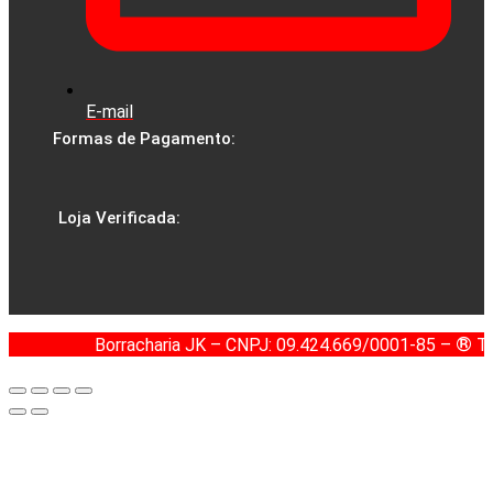
E-mail
Formas de Pagamento:
Loja Verificada:
®
Borracharia JK – CNPJ: 09.424.669/0001-85 –
To