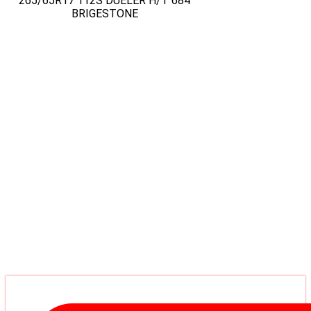
265/65R17 112S DUELER H/T 684
BRIGESTONE